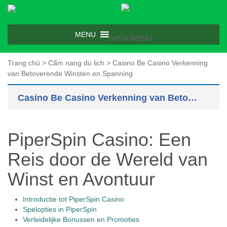
MENU
MENU
Trang chủ
>
Cẩm nang du lịch
>
Casino Be Casino Verkenning
van Betoverende Winsten en Spanning
Casino Be Casino Verkenning van Betoverende Winsten en Spanning
PiperSpin Casino: Een
Reis door de Wereld van
Winst en Avontuur
Introductie tot PiperSpin Casino
Spelopties in PiperSpin
Verleidelijke Bonussen en Promoties