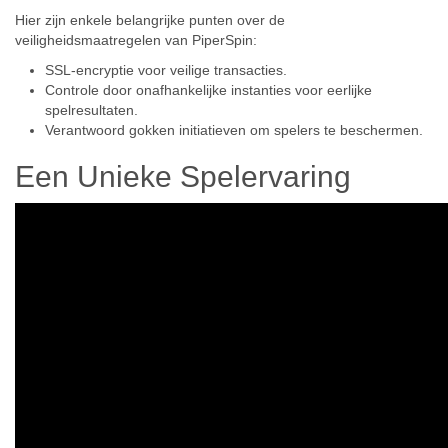
Hier zijn enkele belangrijke punten over de
veiligheidsmaatregelen van PiperSpin:
SSL-encryptie voor veilige transacties.
Controle door onafhankelijke instanties voor eerlijke
spelresultaten.
Verantwoord gokken initiatieven om spelers te beschermen.
Een Unieke Spelervaring