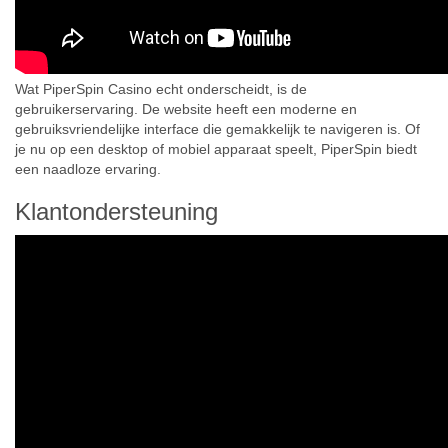
Wat PiperSpin Casino echt onderscheidt, is de
gebruikerservaring. De website heeft een moderne en
gebruiksvriendelijke interface die gemakkelijk te navigeren is. Of
je nu op een desktop of mobiel apparaat speelt, PiperSpin biedt
een naadloze ervaring.
Klantondersteuning