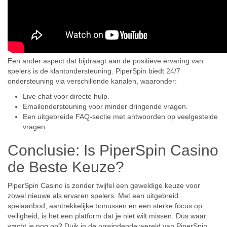
Een ander aspect dat bijdraagt aan de positieve ervaring van
spelers is de klantondersteuning. PiperSpin biedt 24/7
ondersteuning via verschillende kanalen, waaronder:
Live chat voor directe hulp.
Emailondersteuning voor minder dringende vragen.
Een uitgebreide FAQ-sectie met antwoorden op veelgestelde
vragen.
Conclusie: Is PiperSpin Casino
de Beste Keuze?
PiperSpin Casino is zonder twijfel een geweldige keuze voor
zowel nieuwe als ervaren spelers. Met een uitgebreid
spelaanbod, aantrekkelijke bonussen en een sterke focus op
veiligheid, is het een platform dat je niet wilt missen. Dus waar
wacht je nog op? Duik in de opwindende wereld van PiperSpin