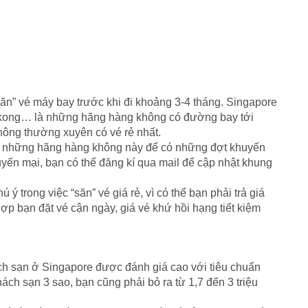
săn” vé máy bay trước khi đi khoảng 3-4 tháng. Singapore
r Mekong… là những hãng hàng không có đường bay tới
không thường xuyên có vé rẻ nhất.
) những hãng hàng không này để có những đợt khuyến
uyến mại, bạn có thể đăng kí qua mail để cập nhật khung
 ý trong việc “săn” vé giá rẻ, vì có thể bạn phải trả giá
ợp bạn đặt vé cận ngày, giá vé khứ hồi hạng tiết kiệm
h sạn ở Singapore được đánh giá cao với tiêu chuẩn
ách sạn 3 sao, bạn cũng phải bỏ ra từ 1,7 đến 3 triệu