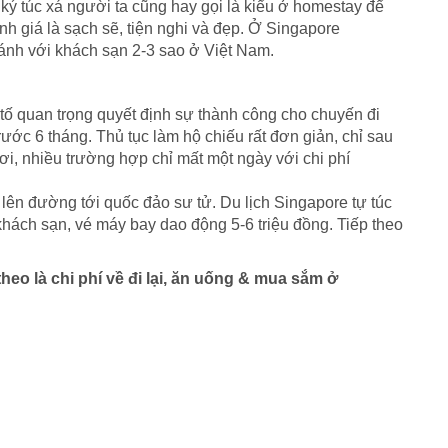
ký túc xá người ta cũng hay gọi là kiểu ở homestay để
nh giá là sạch sẽ, tiện nghi và đẹp. Ở Singapore
sánh với khách sạn 2-3 sao ở Việt Nam.
 tố quan trọng quyết định sự thành công cho chuyến đi
ước 6 tháng. Thủ tục làm hộ chiếu rất đơn giản, chỉ sau
ơi, nhiều trường hợp chỉ mất một ngày với chi phí
lên đường tới quốc đảo sư tử. Du lịch Singapore tự túc
 khách sạn, vé máy bay dao động 5-6 triệu đồng. Tiếp theo
theo là chi phí về đi lại, ăn uống & mua sắm ở