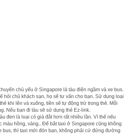
 chuyển chủ yếu ở Singapore là tàu điện ngầm và xe bus.
hể hỏi chủ khách sạn, họ sẽ tư vấn cho bạn. Sử dụng loại
ẻ khi lên và xuống, tiền sẽ tự động trừ trong thẻ. Mỗi
g. Nếu bạn đi tàu sẽ sử dụng thẻ Ez-link.
àu đen là loại có giá đắt hơn rất nhiều lần. Vì thế nếu
ặc màu hồng, vàng.. Để bắt taxi ở Singapore cũng không
 bus, thì taxi mới đón bạn, không phải cứ đứng đường