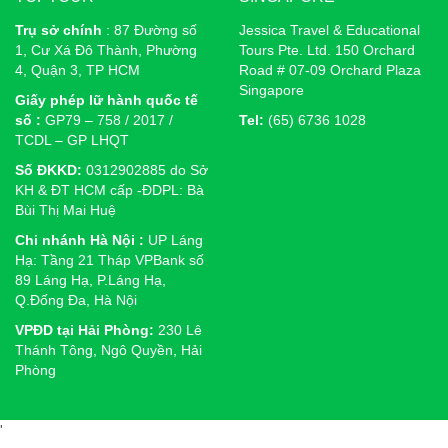
Trụ sở chính
: 87 Đường số
Jessica Travel & Educational
1, Cư Xá Đô Thành, Phường
Tours Pte. Ltd. 150 Orchard
4, Quận 3, TP HCM
Road # 07-09 Orchard Plaza
Singapore
Giấy phép lữ hành quốc tế
số :
GP79 – 758 / 2017 /
Tel:
(65) 6736 1028
TCDL – GP LHQT
Số ĐKKD:
0312902885 do Sở
KH & ĐT HCM cấp -ĐDPL: Bà
Bùi Thị Mai Huệ
Chi nhánh Hà Nội :
UP Láng
Hạ: Tầng 21 Tháp VPBank số
89 Láng Hạ, P.Láng Hạ,
Q.Đống Đa, Hà Nội
VPĐD tại Hải Phòng:
230 Lê
Thánh Tông, Ngô Quyền, Hải
Phòng
'