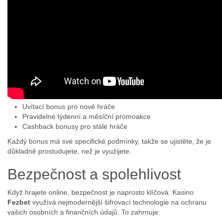
Uvítací bonus pro nové hráče
Pravidelné týdenní a měsíční promoakce
Cashback bonusy pro stálé hráče
Každý bonus má své specifické podmínky, takže se ujistěte, že je
důkladně prostudujete, než je využijete.
Bezpečnost a spolehlivost
Když hrajete online, bezpečnost je naprosto klíčová. Kasino
Fezbet
využívá nejmodernější šifrovací technologie na ochranu
vašich osobních a finančních údajů. To zahrnuje: