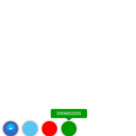
0908892005