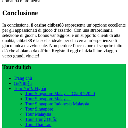
domanda o problema.
Conclusione
In conclusione, il
casino citibet88
rappresenta un’opzione eccellente
per gli appassionati di gioco d’azzardo. Con una straordinaria
selezione di giochi, bonus vantaggiosi e un supporto clienti di alta
qualità, citibet88 è la scelta ideale per chi cerca un’esperienza di
gioco unica e avvincente. Non perdere l’occasione di scoprire tutto
ciò che abbiamo da offrire. Registrati oggi e inizia il tuo viaggio
verso grandi vincite!
Tour du lịch
Trang chủ
Giới thiệu
Tour Nước Ngoài
Tour Singapore Malaysia Giá Rẻ 2020
Tour Singapore Malaysia
Tour Singapore Indonesia Malaysia
Tour Singapore
Tour Malaysia
Tour Trung Quốc
Tour Thái Lan