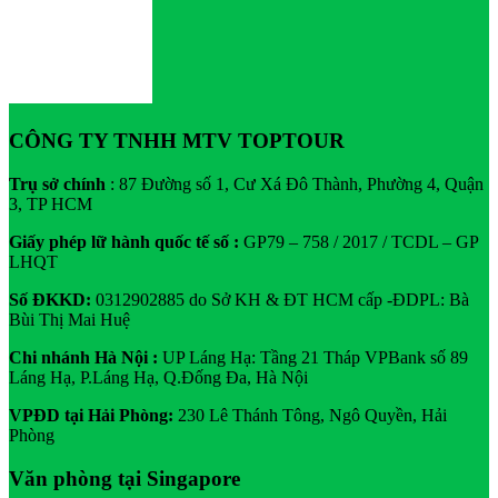
CÔNG TY TNHH MTV TOPTOUR
Trụ sở chính
: 87 Đường số 1, Cư Xá Đô Thành, Phường 4, Quận
3, TP HCM
Giấy phép lữ hành quốc tế số :
GP79 – 758 / 2017 / TCDL – GP
LHQT
Số ĐKKD:
0312902885 do Sở KH & ĐT HCM cấp -ĐDPL: Bà
Bùi Thị Mai Huệ
Chi nhánh Hà Nội :
UP Láng Hạ: Tầng 21 Tháp VPBank số 89
Láng Hạ, P.Láng Hạ, Q.Đống Đa, Hà Nội
VPĐD tại Hải Phòng:
230 Lê Thánh Tông, Ngô Quyền, Hải
Phòng
Văn phòng tại Singapore