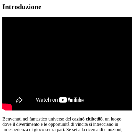
Introduzione
Benvenuti nel fantastico universo del
casinò citibet88
, un luogo
dove il divertimento e le opportunità di vincita si intrecciano in
un’esperienza di gioco senza pari. Se sei alla ricerca di emozioni,