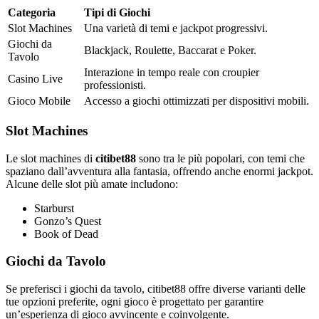
Categoria
Tipi di Giochi
Slot Machines
Una varietà di temi e jackpot progressivi.
Giochi da
Blackjack, Roulette, Baccarat e Poker.
Tavolo
Interazione in tempo reale con croupier
Casino Live
professionisti.
Gioco Mobile
Accesso a giochi ottimizzati per dispositivi mobili.
Slot Machines
Le slot machines di
citibet88
sono tra le più popolari, con temi che
spaziano dall’avventura alla fantasia, offrendo anche enormi jackpot.
Alcune delle slot più amate includono:
Starburst
Gonzo’s Quest
Book of Dead
Giochi da Tavolo
Se preferisci i giochi da tavolo, citibet88 offre diverse varianti delle
tue opzioni preferite, ogni gioco è progettato per garantire
un’esperienza di gioco avvincente e coinvolgente.