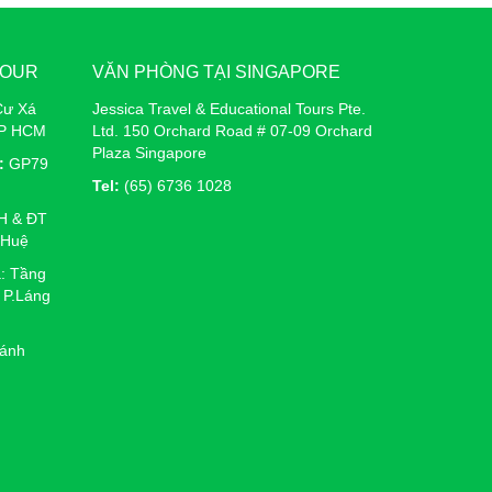
TOUR
VĂN PHÒNG TẠI SINGAPORE
Cư Xá
Jessica Travel & Educational Tours Pte.
TP HCM
Ltd. 150 Orchard Road # 07-09 Orchard
Plaza Singapore
:
GP79
Tel:
(65) 6736 1028
H & ĐT
 Huệ
: Tầng
 P.Láng
ánh