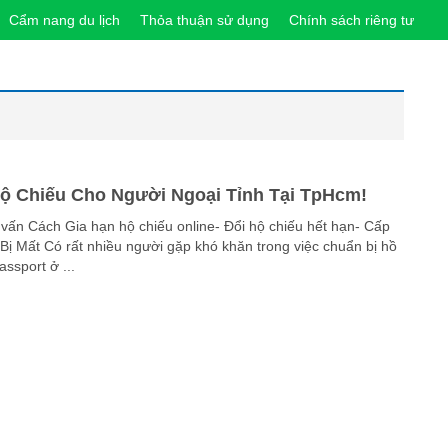
Cẩm nang du lịch
Thỏa thuận sử dụng
Chính sách riêng tư
ộ Chiếu Cho Người Ngoại Tỉnh Tại TpHcm!
vấn Cách Gia hạn hộ chiếu online- Đổi hộ chiếu hết hạn- Cấp
Bị Mất Có rất nhiều người gặp khó khăn trong việc chuẩn bị hồ
ssport ở ...