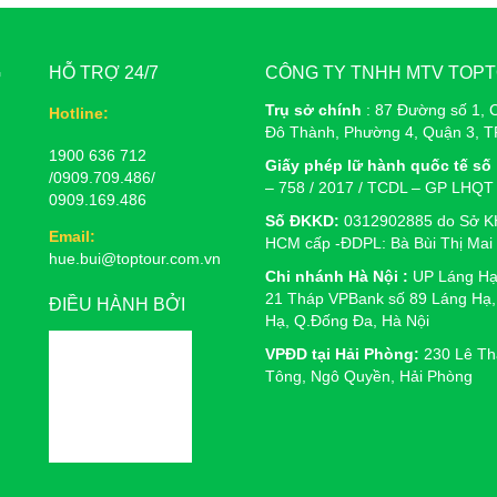
G
HỖ TRỢ 24/7
CÔNG TY TNHH MTV TOP
Trụ sở chính
: 87 Đường số 1, 
Hotline:
Đô Thành, Phường 4, Quận 3, 
1900 636 712
Giấy phép lữ hành quốc tế số 
/0909.709.486/
– 758 / 2017 / TCDL – GP LHQT
0909.169.486
Số ĐKKD:
0312902885 do Sở K
Email:
HCM cấp -ĐDPL: Bà Bùi Thị Mai
hue.bui@toptour.com.vn
Chi nhánh Hà Nội :
UP Láng Hạ
21 Tháp VPBank số 89 Láng Hạ,
ĐIỀU HÀNH BỞI
Hạ, Q.Đống Đa, Hà Nội
VPĐD tại Hải Phòng:
230 Lê Th
Tông, Ngô Quyền, Hải Phòng