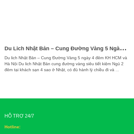
Du Lich Nhật Bản – Cung Đường Vàng 5 Ngày 4
Đêm Khởi Hành Từ Hồ Chí Minh, Hà Nội
Du lich Nhật Bản – Cung Đường Vàng 5 ngày 4 đêm KH HCM và
Hà Nội Du lich Nhật Bản cung đường vàng siêu tiết kiệm Ngủ 2
đêm tại khách sạn 4 sao ở Nhật, có đủ hành lý chiều đi và ...
HỖ TRỢ 24/7
Hotline: