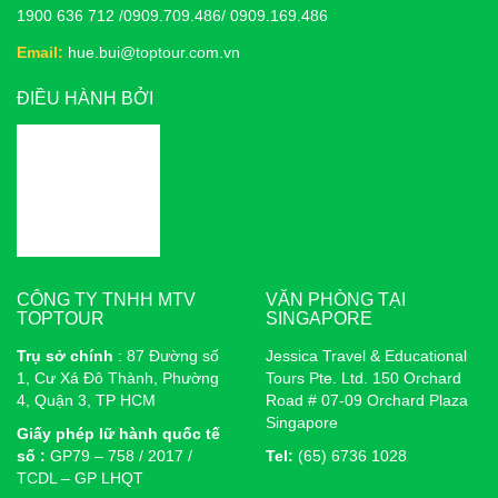
1900 636 712 /0909.709.486/ 0909.169.486
Email:
hue.bui@toptour.com.vn
ĐIỀU HÀNH BỞI
CÔNG TY TNHH MTV
VĂN PHÒNG TẠI
TOPTOUR
SINGAPORE
Trụ sở chính
: 87 Đường số
Jessica Travel & Educational
1, Cư Xá Đô Thành, Phường
Tours Pte. Ltd. 150 Orchard
4, Quận 3, TP HCM
Road # 07-09 Orchard Plaza
Singapore
Giấy phép lữ hành quốc tế
số :
GP79 – 758 / 2017 /
Tel:
(65) 6736 1028
TCDL – GP LHQT