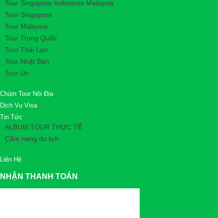
Tour Singapore Indonesia Malaysia
Tour Singapore
Tour Malaysia
Tour Trung Quốc
Tour Thái Lan
Tour Nhật Bản
Tour Úc
Chùm Tour Nội Địa
Dịch Vụ Visa
Tin Tức
ALBUM TOUR THỰC TẾ
Cẩm nang du lịch
Liên Hệ
NHẬN THANH TOÁN