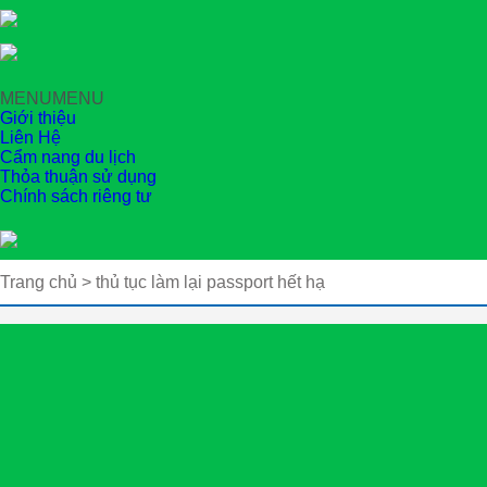
MENU
MENU
Giới thiệu
Liên Hệ
Cẩm nang du lịch
Thỏa thuận sử dụng
Chính sách riêng tư
Trang chủ
>
thủ tục làm lại passport hết hạ
Thẻ:
thủ tục làm lại passport hết hạ