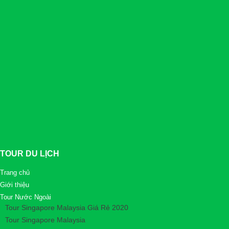
Thủ tục Đổi Hộ Chiếu Sắp Hết Hạn Mới Nhất Tại Hồ
Chí Minh
Chúng tôi Tư vấn Miễn Phí Thủ tục Đổi Hộ Chiếu Sắp Hết
Hạn- Cấp Lại Hộ Chiếu bị mất- Làm Lại Hộ chiếu Có rất nhiều
người gặp khó khăn trong việc chuẩn bị hồ sơ Gia Hạn
Passport ở ...
TOUR DU LỊCH
Trang chủ
Giới thiệu
Tour Nước Ngoài
Tour Singapore Malaysia Giá Rẻ 2020
Tour Singapore Malaysia