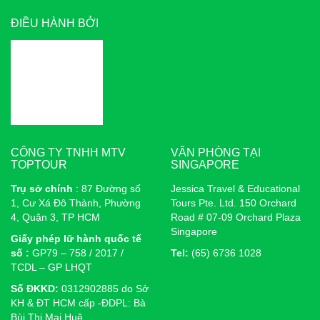
ĐIỀU HÀNH BỞI
CÔNG TY TNHH MTV
VĂN PHÒNG TẠI
TOPTOUR
SINGAPORE
Trụ sở chính
: 87 Đường số
Jessica Travel & Educational
1, Cư Xá Đô Thành, Phường
Tours Pte. Ltd. 150 Orchard
4, Quận 3, TP HCM
Road # 07-09 Orchard Plaza
Singapore
Giấy phép lữ hành quốc tế
số :
GP79 – 758 / 2017 /
Tel:
(65) 6736 1028
TCDL – GP LHQT
Số ĐKKD:
0312902885 do Sở
KH & ĐT HCM cấp -ĐDPL: Bà
Bùi Thị Mai Huệ