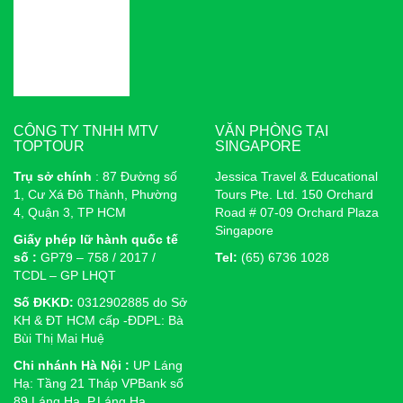
CÔNG TY TNHH MTV
VĂN PHÒNG TẠI
TOPTOUR
SINGAPORE
Trụ sở chính
: 87 Đường số
Jessica Travel & Educational
1, Cư Xá Đô Thành, Phường
Tours Pte. Ltd. 150 Orchard
4, Quận 3, TP HCM
Road # 07-09 Orchard Plaza
Singapore
Giấy phép lữ hành quốc tế
số :
GP79 – 758 / 2017 /
Tel:
(65) 6736 1028
TCDL – GP LHQT
Số ĐKKD:
0312902885 do Sở
KH & ĐT HCM cấp -ĐDPL: Bà
Bùi Thị Mai Huệ
Chi nhánh Hà Nội :
UP Láng
Hạ: Tầng 21 Tháp VPBank số
89 Láng Hạ, P.Láng Hạ,