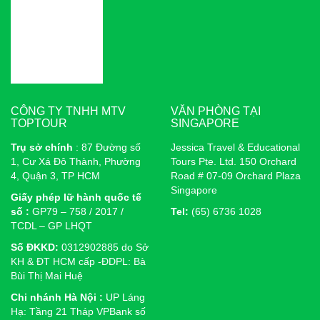
CÔNG TY TNHH MTV
VĂN PHÒNG TẠI
TOPTOUR
SINGAPORE
Trụ sở chính
: 87 Đường số
Jessica Travel & Educational
1, Cư Xá Đô Thành, Phường
Tours Pte. Ltd. 150 Orchard
4, Quận 3, TP HCM
Road # 07-09 Orchard Plaza
Singapore
Giấy phép lữ hành quốc tế
số :
GP79 – 758 / 2017 /
Tel:
(65) 6736 1028
TCDL – GP LHQT
Số ĐKKD:
0312902885 do Sở
KH & ĐT HCM cấp -ĐDPL: Bà
Bùi Thị Mai Huệ
Chi nhánh Hà Nội :
UP Láng
Hạ: Tầng 21 Tháp VPBank số