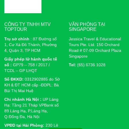
CÔNG TY TNHH MTV
VĂN PHÒNG TẠI
TOPTOUR
SINGAPORE
Trụ sở chính
: 87 Đường số
Jessica Travel & Educational
1, Cư Xá Đô Thành, Phường
Tours Pte. Ltd. 150 Orchard
4, Quận 3, TP HCM
Road # 07-09 Orchard Plaza
Singapore
Giấy phép lữ hành quốc tế
số :
GP79 – 758 / 2017 /
Tel:
(65) 6736 1028
TCDL – GP LHQT
Số ĐKKD:
0312902885 do Sở
KH & ĐT HCM cấp -ĐDPL: Bà
Bùi Thị Mai Huệ
Chi nhánh Hà Nội :
UP Láng
Hạ: Tầng 21 Tháp VPBank số
89 Láng Hạ, P.Láng Hạ,
Q.Đống Đa, Hà Nội
VPĐD tại Hải Phòng:
230 Lê