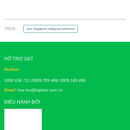
TAGS
tour singapore malaysia indonesia
HỖ TRỢ 24/7
Hotline:
1900 636 712 /0909.709.486/ 0909.169.486
Email:
hue.bui@toptour.com.vn
ĐIỀU HÀNH BỞI