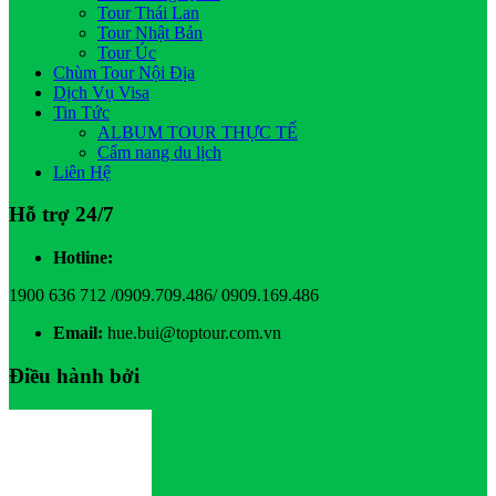
Tour Thái Lan
Tour Nhật Bản
Tour Úc
Chùm Tour Nội Địa
Dịch Vụ Visa
Tin Tức
ALBUM TOUR THỰC TẾ
Cẩm nang du lịch
Liên Hệ
Hỗ trợ 24/7
Hotline:
1900 636 712 /0909.709.486/ 0909.169.486
Email:
hue.bui@toptour.com.vn
Điều hành bởi