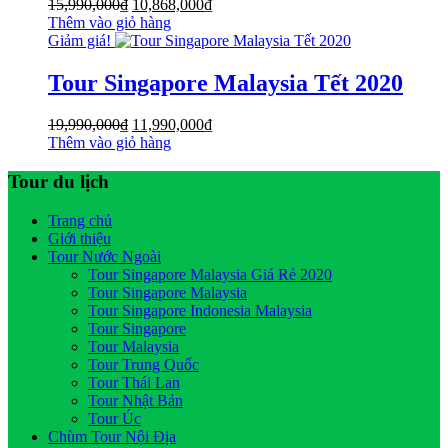
Giá
Giá
15,990,000
₫
10,868,000
₫
gốc
hiện
Thêm vào giỏ hàng
là:
tại
Giảm giá!
15,990,000₫.
là:
10,868,000₫.
Tour Singapore Malaysia Tết 2020
Giá
Giá
19,990,000
₫
11,990,000
₫
gốc
hiện
Thêm vào giỏ hàng
là:
tại
19,990,000₫.
là:
Tour du lịch
11,990,000₫.
Trang chủ
Giới thiệu
Tour Nước Ngoài
Tour Singapore Malaysia Giá Rẻ 2020
Tour Singapore Malaysia
Tour Singapore Indonesia Malaysia
Tour Singapore
Tour Malaysia
Tour Trung Quốc
Tour Thái Lan
Tour Nhật Bản
Tour Úc
Chùm Tour Nội Địa