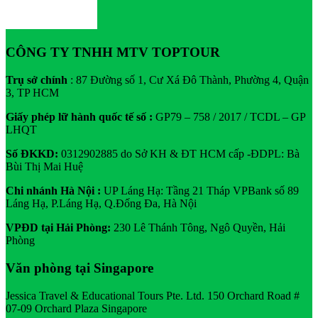
CÔNG TY TNHH MTV TOPTOUR
Trụ sở chính
: 87 Đường số 1, Cư Xá Đô Thành, Phường 4, Quận
3, TP HCM
Giấy phép lữ hành quốc tế số :
GP79 – 758 / 2017 / TCDL – GP
LHQT
Số ĐKKD:
0312902885 do Sở KH & ĐT HCM cấp -ĐDPL: Bà
Bùi Thị Mai Huệ
Chi nhánh Hà Nội :
UP Láng Hạ: Tầng 21 Tháp VPBank số 89
Láng Hạ, P.Láng Hạ, Q.Đống Đa, Hà Nội
VPĐD tại Hải Phòng:
230 Lê Thánh Tông, Ngô Quyền, Hải
Phòng
Văn phòng tại Singapore
Jessica Travel & Educational Tours Pte. Ltd. 150 Orchard Road #
07-09 Orchard Plaza Singapore