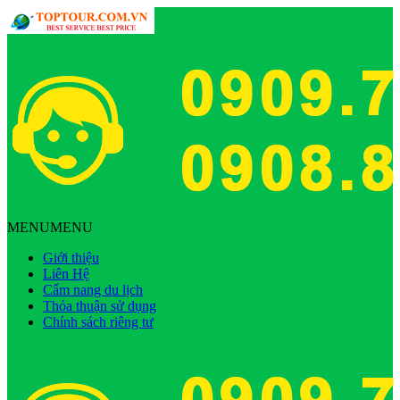
MENU
MENU
Giới thiệu
Liên Hệ
Cẩm nang du lịch
Thỏa thuận sử dụng
Chính sách riêng tư