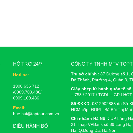
G
HỖ TRỢ 24/7
CÔNG TY TNHH MTV TOP
Trụ sở chính
: 87 Đường số 1, 
Hotline:
Đô Thành, Phường 4, Quận 3, 
1900 636 712
Giấy phép lữ hành quốc tế số 
/0909.709.486/
– 758 / 2017 / TCDL – GP LHQT
0909.169.486
Số ĐKKD:
0312902885 do Sở K
Email:
HCM cấp -ĐDPL: Bà Bùi Thị Mai
hue.bui@toptour.com.vn
Chi nhánh Hà Nội :
UP Láng Hạ
21 Tháp VPBank số 89 Láng Hạ,
ĐIỀU HÀNH BỞI
Hạ, Q.Đống Đa, Hà Nội