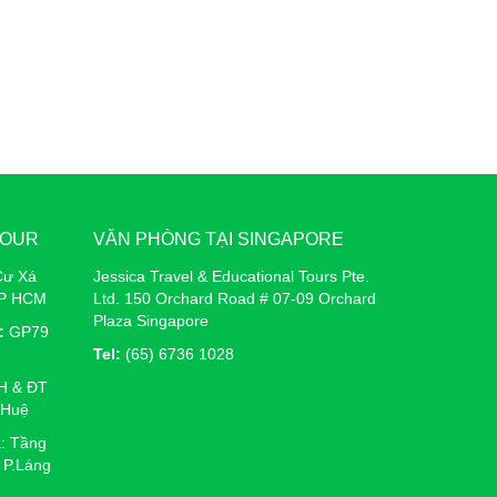
TOUR
VĂN PHÒNG TẠI SINGAPORE
Cư Xá
Jessica Travel & Educational Tours Pte.
TP HCM
Ltd. 150 Orchard Road # 07-09 Orchard
Plaza Singapore
:
GP79
Tel:
(65) 6736 1028
H & ĐT
 Huệ
: Tầng
 P.Láng