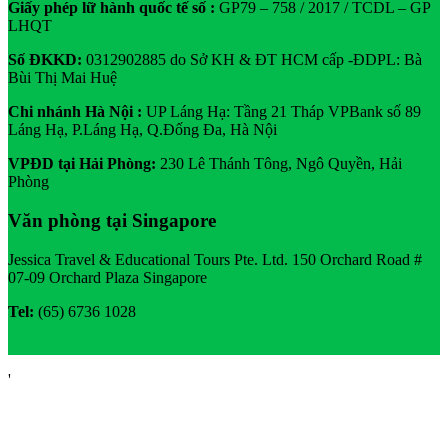
Giấy phép lữ hành quốc tế số :
GP79 – 758 / 2017 / TCDL – GP
LHQT
Số ĐKKD:
0312902885 do Sở KH & ĐT HCM cấp -ĐDPL: Bà
Bùi Thị Mai Huệ
Chi nhánh Hà Nội :
UP Láng Hạ: Tầng 21 Tháp VPBank số 89
Láng Hạ, P.Láng Hạ, Q.Đống Đa, Hà Nội
VPĐD tại Hải Phòng:
230 Lê Thánh Tông, Ngô Quyền, Hải
Phòng
Văn phòng tại Singapore
Jessica Travel & Educational Tours Pte. Ltd. 150 Orchard Road #
07-09 Orchard Plaza Singapore
Tel:
(65) 6736 1028
'