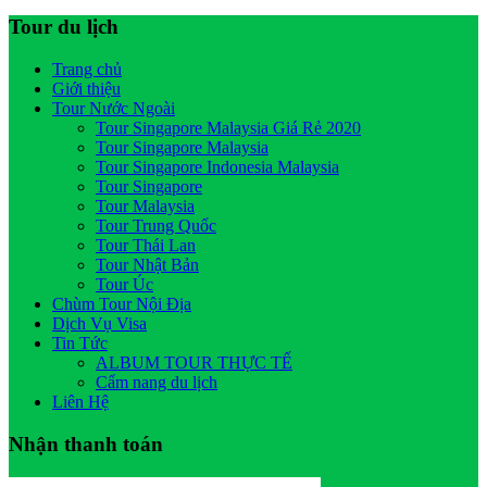
Tour du lịch
Trang chủ
Giới thiệu
Tour Nước Ngoài
Tour Singapore Malaysia Giá Rẻ 2020
Tour Singapore Malaysia
Tour Singapore Indonesia Malaysia
Tour Singapore
Tour Malaysia
Tour Trung Quốc
Tour Thái Lan
Tour Nhật Bản
Tour Úc
Chùm Tour Nội Địa
Dịch Vụ Visa
Tin Tức
ALBUM TOUR THỰC TẾ
Cẩm nang du lịch
Liên Hệ
Nhận thanh toán