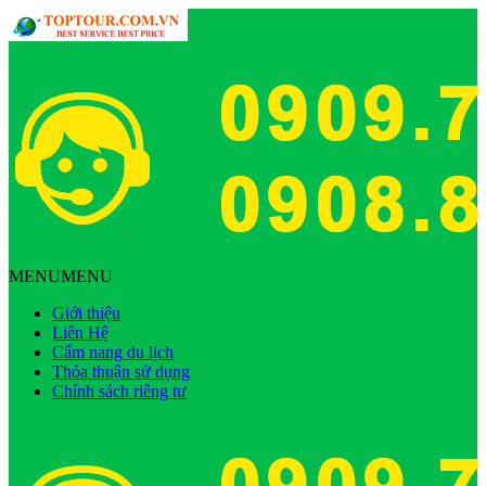
MENU
MENU
Giới thiệu
Liên Hệ
Cẩm nang du lịch
Thỏa thuận sử dụng
Chính sách riêng tư