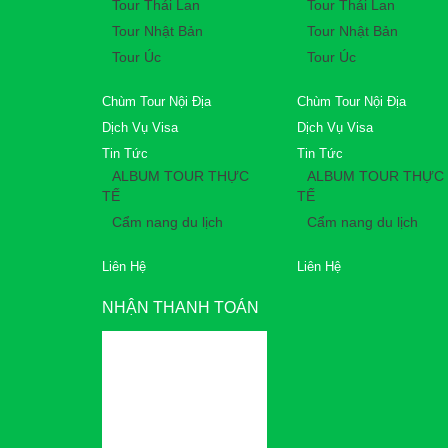
Tour Thái Lan
Tour Thái Lan
Tour Nhật Bản
Tour Nhật Bản
Tour Úc
Tour Úc
Chùm Tour Nội Địa
Chùm Tour Nội Địa
Dịch Vụ Visa
Dịch Vụ Visa
Tin Tức
Tin Tức
ALBUM TOUR THỰC
ALBUM TOUR THỰC
TẾ
TẾ
Cẩm nang du lịch
Cẩm nang du lịch
Liên Hệ
Liên Hệ
NHẬN THANH TOÁN