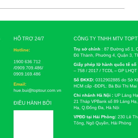
G
HỖ TRỢ 24/7
CÔNG TY TNHH MTV TOP
Trụ sở chính
: 87 Đường số 1, 
Hotline:
Đô Thành, Phường 4, Quận 3, 
1900 636 712
Giấy phép lữ hành quốc tế số 
/0909.709.486/
– 758 / 2017 / TCDL – GP LHQT
0909.169.486
Số ĐKKD:
0312902885 do Sở K
Email:
HCM cấp -ĐDPL: Bà Bùi Thị Mai
hue.bui@toptour.com.vn
Chi nhánh Hà Nội :
UP Láng Hạ
21 Tháp VPBank số 89 Láng Hạ,
ĐIỀU HÀNH BỞI
Hạ, Q.Đống Đa, Hà Nội
VPĐD tại Hải Phòng:
230 Lê Th
Tông, Ngô Quyền, Hải Phòng