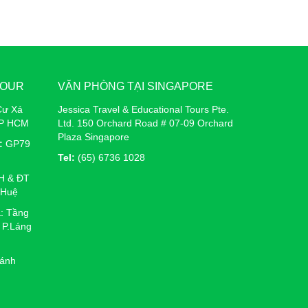
TOUR
VĂN PHÒNG TẠI SINGAPORE
Cư Xá
Jessica Travel & Educational Tours Pte.
TP HCM
Ltd. 150 Orchard Road # 07-09 Orchard
Plaza Singapore
:
GP79
Tel:
(65) 6736 1028
H & ĐT
 Huệ
: Tầng
 P.Láng
ánh