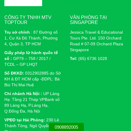
CÔNG TY TNHH MTV
VĂN PHÒNG TẠI
TOPTOUR
SINGAPORE
Trụ sở chính
: 87 Đường số
Jessica Travel & Educational
1, Cư Xá Đô Thành, Phường
Tours Pte. Ltd. 150 Orchard
4, Quận 3, TP HCM
Road # 07-09 Orchard Plaza
Singapore
Giấy phép lữ hành quốc tế
số :
GP79 – 758 / 2017 /
Tel:
(65) 6736 1028
TCDL – GP LHQT
Số ĐKKD:
0312902885 do Sở
KH & ĐT HCM cấp -ĐDPL: Bà
Bùi Thị Mai Huệ
Chi nhánh Hà Nội :
UP Láng
Hạ: Tầng 21 Tháp VPBank số
89 Láng Hạ, P.Láng Hạ,
Q.Đống Đa, Hà Nội
VPĐD tại Hải Phòng:
230 Lê
Thánh Tông, Ngô Quyền, Hải
0908892005