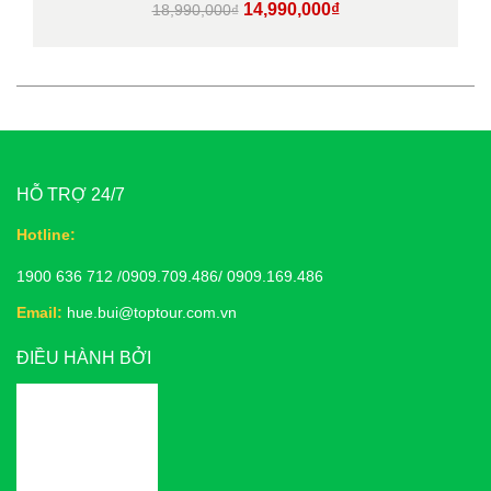
Giá
Giá
14,990,000
₫
18,990,000
₫
gốc
hiện
là:
tại
18,990,000₫.
là:
14,990,000₫.
HỖ TRỢ 24/7
Hotline:
1900 636 712 /0909.709.486/ 0909.169.486
Email:
hue.bui@toptour.com.vn
ĐIỀU HÀNH BỞI