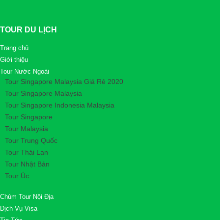
Giá
Giá
22,990,000
₫
26,990,000
₫
gốc
hiện
là:
tại
26,990,000₫.
là:
TOUR DU LỊCH
22,990,000₫.
Trang chủ
Giới thiệu
Tour Nước Ngoài
Tour Singapore Malaysia Giá Rẻ 2020
Tour Singapore Malaysia
Tour Singapore Indonesia Malaysia
Tour Singapore
Tour Malaysia
Tour Trung Quốc
Tour Thái Lan
Tour Nhật Bản
Tour Úc
Chùm Tour Nội Địa
Dịch Vụ Visa