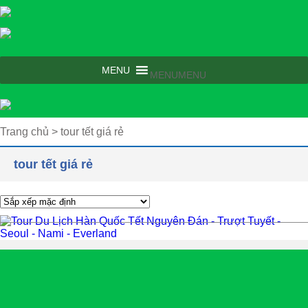
MENU
MENU
Trang chủ
>
tour tết giá rẻ
tour tết giá rẻ
Tour Du Lịch Hàn Quốc Tết Nguyên Đán - Trượt Tuyết - Seoul
Nami - Everland