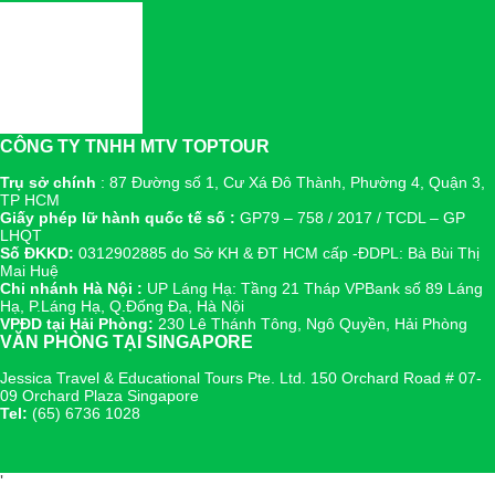
CÔNG TY TNHH MTV TOPTOUR
Trụ sở chính
: 87 Đường số 1, Cư Xá Đô Thành, Phường 4, Quận 3,
TP HCM
Giấy phép lữ hành quốc tế số :
GP79 – 758 / 2017 / TCDL – GP
LHQT
Số ĐKKD:
0312902885 do Sở KH & ĐT HCM cấp -ĐDPL: Bà Bùi Thị
Mai Huệ
Chi nhánh Hà Nội :
UP Láng Hạ: Tầng 21 Tháp VPBank số 89 Láng
Hạ, P.Láng Hạ, Q.Đống Đa, Hà Nội
VPĐD tại Hải Phòng:
230 Lê Thánh Tông, Ngô Quyền, Hải Phòng
VĂN PHÒNG TẠI SINGAPORE
Jessica Travel & Educational Tours Pte. Ltd. 150 Orchard Road # 07-
09 Orchard Plaza Singapore
Tel:
(65) 6736 1028
'