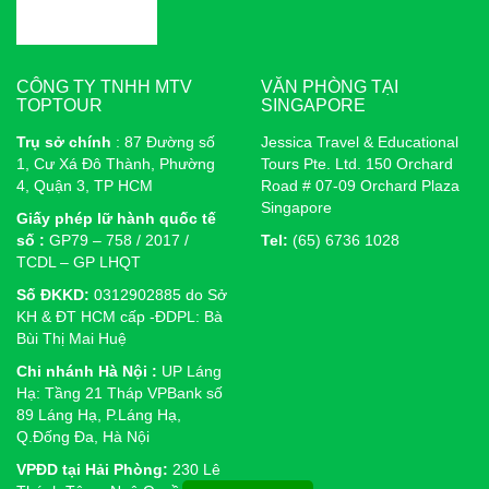
CÔNG TY TNHH MTV
VĂN PHÒNG TẠI
TOPTOUR
SINGAPORE
Trụ sở chính
: 87 Đường số
Jessica Travel & Educational
1, Cư Xá Đô Thành, Phường
Tours Pte. Ltd. 150 Orchard
4, Quận 3, TP HCM
Road # 07-09 Orchard Plaza
Singapore
Giấy phép lữ hành quốc tế
số :
GP79 – 758 / 2017 /
Tel:
(65) 6736 1028
TCDL – GP LHQT
Số ĐKKD:
0312902885 do Sở
KH & ĐT HCM cấp -ĐDPL: Bà
Bùi Thị Mai Huệ
Chi nhánh Hà Nội :
UP Láng
Hạ: Tầng 21 Tháp VPBank số
89 Láng Hạ, P.Láng Hạ,
Q.Đống Đa, Hà Nội
VPĐD tại Hải Phòng:
230 Lê