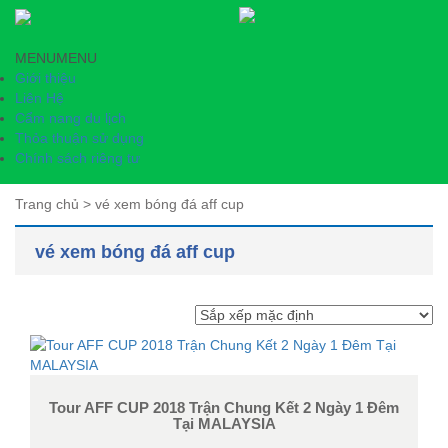
MENU
MENU
Giới thiệu
Liên Hệ
Cẩm nang du lịch
Thỏa thuận sử dụng
Chính sách riêng tư
Trang chủ
>
vé xem bóng đá aff cup
vé xem bóng đá aff cup
Tour AFF CUP 2018 Trận Chung Kết 2 Ngày 1 Đêm
Tại MALAYSIA