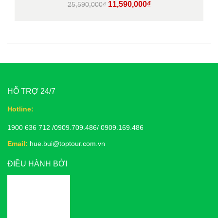
Giá
Giá
11,590,000
₫
25,590,000
₫
gốc
hiện
là:
tại
25,590,000₫.
là:
11,590,000₫.
HỖ TRỢ 24/7
Hotline:
1900 636 712 /0909.709.486/ 0909.169.486
Email:
hue.bui@toptour.com.vn
ĐIỀU HÀNH BỞI