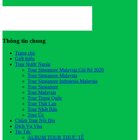
Thông tin chung
Trang chủ
Giới thiệu
Tour Nước Ngoài
Tour Singapore Malaysia Giá Rẻ 2020
Tour Singapore Malaysia
Tour Singapore Indonesia Malaysia
Tour Singapore
Tour Malaysia
Tour Trung Quốc
Tour Thái Lan
Tour Nhật Bản
Tour Úc
Chùm Tour Nội Địa
Dịch Vụ Visa
Tin Tức
ALBUM TOUR THỰC TẾ