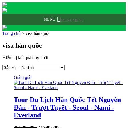
MENU
MENU
Trang chủ
>
visa hàn quốc
visa hàn quốc
Hiển thị kết quả duy nhất
Giảm giá!
Tour Du Lịch Hàn Quốc Tết Nguyên
Đán - Trượt Tuyết - Seoul - Nami -
Everland
Giá
Giá
26,990,000
₫
22,990,000
₫